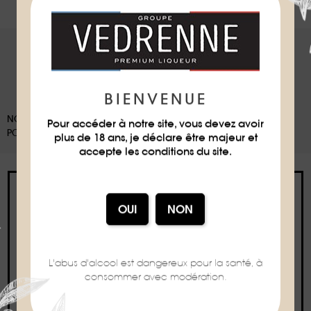
BIENVENUE
NOS EMBALLAGES PEUVENT FAIRE L'OBJET D'UNE CONSIGNE DE TRI,
Pour accéder à notre site, vous devez avoir
POUR EN SAVOIR PLUS :
WWW.CONSIGNESDETRI.FR
plus de 18 ans, je déclare être majeur et
accepte les conditions du site.
Interdiction de vente de boissons
alcooliques aux mineurs de moins de 18 ans
L'abus d'alcool est dangereux pour la santé, à
La preuve de majorité de l'acheteur est exigée au
consommer avec modération.
moment de la vente en ligne.
CODE DE LA SANTÉ PUBLIQUE, ART. L. 3342-1 ET L. 3353-3