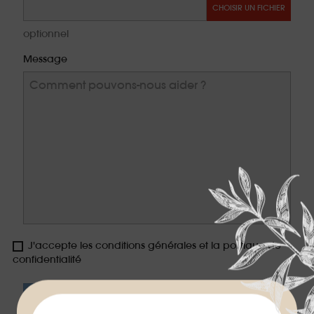
CHOISIR UN FICHIER
optionnel
Message
J'accepte les conditions générales et la politique de
confidentialité