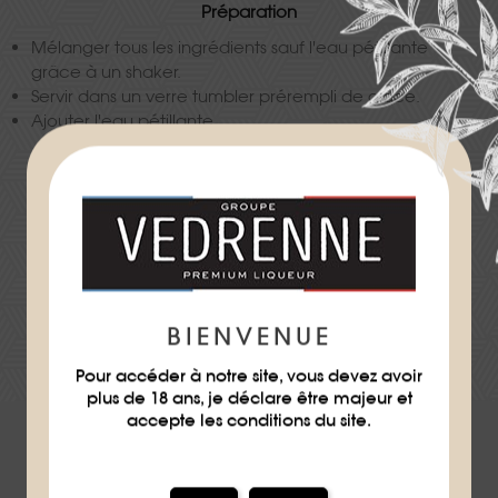
Préparation
Mélanger tous les ingrédients sauf l'eau pétillante
grâce à un shaker.
Servir dans un verre tumbler prérempli de glace.
Ajouter l'eau pétillante.
Difficulté
★
BIENVENUE
TÉLÉCHARGER LA FICHE RECETTE
Pour accéder à notre site, vous devez avoir
plus de 18 ans, je déclare être majeur et
accepte les conditions du site.