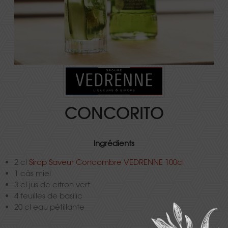
CONCORITO
Ingrédients
2 cl
Sirop Saveur Concombre VEDRENNE 100cl
1 càs miel
3 cl jus de citron vert
4 feuilles de basilic
20 cl eau pétillante