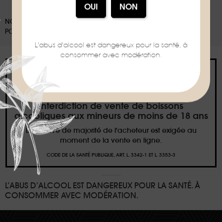
NOS EMBALLAGES PEUVENT FAIRE L'OBJET D'UNE CONSIGNE DE TRI,
POUR EN SAVOIR PLUS :
WWW.CONSIGNESDETRI.FR
L'abus d'alcool est dangereux pour la santé, à
consommer avec modération.
Interdiction de vente de boissons
alcooliques aux mineurs de moins de 18 ans
La preuve de majorité de l'acheteur est exigée au
moment de la vente en ligne.
CODE DE LA SANTÉ PUBLIQUE, ART. L. 3342-1 ET L. 3353-3
L’ABUS D’ALCOOL EST DANGEREUX POUR LA SANTÉ. À
CONSOMMER AVEC MODÉRATION.