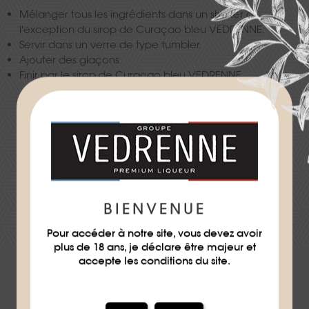
Mélanger tous les ingrédients dans un shaker à
l'exception du sirop de Curaçao bleu VEDRENNE.
Servir dans un verre de type tumbler.
Ajouter des glaçons.
Finir par le sirop de Curaçao bleu VEDRENNE.
Difficulté
★
★
BIENVENUE
TÉLÉCHARGER LA FICHE RECETTE
Pour accéder à notre site, vous devez avoir
plus de 18 ans, je déclare être majeur et
accepte les conditions du site.