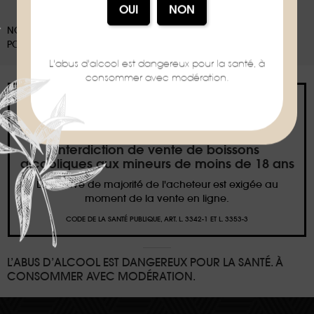
NOS EMBALLAGES PEUVENT FAIRE L'OBJET D'UNE CONSIGNE DE TRI,
POUR EN SAVOIR PLUS :
WWW.CONSIGNESDETRI.FR
L'abus d'alcool est dangereux pour la santé, à
consommer avec modération.
Interdiction de vente de boissons
alcooliques aux mineurs de moins de 18 ans
La preuve de majorité de l'acheteur est exigée au
moment de la vente en ligne.
CODE DE LA SANTÉ PUBLIQUE, ART. L. 3342-1 ET L. 3353-3
L’ABUS D’ALCOOL EST DANGEREUX POUR LA SANTÉ. À
CONSOMMER AVEC MODÉRATION.