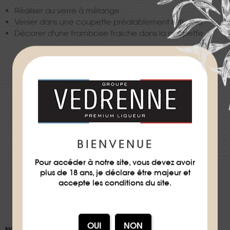
Réaliser au verre à mélange.
Verser dans une coupette préalablement refroidie.
Décorer d'une framboise fraiche dans la coupette.
Difficulté
★
★
TÉLÉCHARGER LA FICHE RECETTE
BIENVENUE
Pour accéder à notre site, vous devez avoir
plus de 18 ans, je déclare être majeur et
accepte les conditions du site.
NOS EMBALLAGES PEUVENT FAIRE L'OBJET D'UNE CONSIGNE DE TRI,