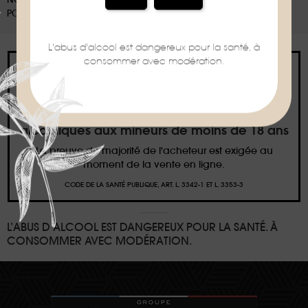
POUR EN SAVOIR PLUS :
WWW.CONSIGNESDETRI.FR
L'abus d'alcool est dangereux pour la santé, à
consommer avec modération.
Interdiction de vente de boissons
alcooliques aux mineurs de moins de 18 ans
La preuve de majorité de l'acheteur est exigée au
moment de la vente en ligne.
CODE DE LA SANTÉ PUBLIQUE, ART. L. 3342-1 ET L. 3353-3
L’ABUS D’ALCOOL EST DANGEREUX POUR LA SANTÉ. À
CONSOMMER AVEC MODÉRATION.