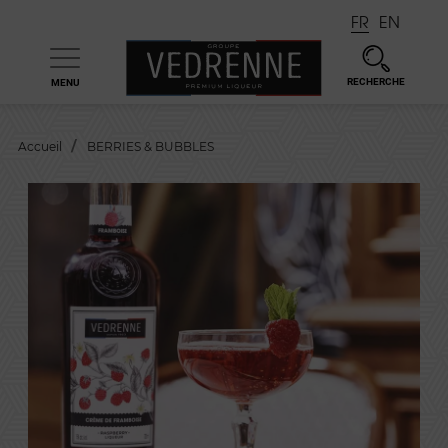
FR
EN
RECHERCHE
MENU

Accueil
BERRIES & BUBBLES