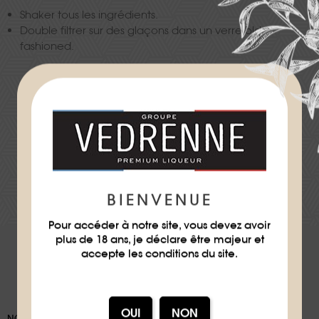
Shaker tous les ingrédients.
Double filtrer sur des glaçons dans un verre old
fashioned.
Difficulté
★
★
TÉLÉCHARGER LA FICHE RECETTE
BIENVENUE
Pour accéder à notre site, vous devez avoir
plus de 18 ans, je déclare être majeur et
accepte les conditions du site.
NOS EMBALLAGES PEUVENT FAIRE L'OBJET D'UNE CONSIGNE DE TRI,