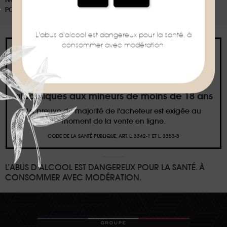
POUR EN SAVOIR PLUS :
WWW.CONSIGNESDETRI.FR
L'abus d'alcool est dangereux pour la santé, à
consommer avec modération.
Interdiction de vente de boissons
alcooliques aux mineurs de moins de 18 ans
La preuve de majorité de l'acheteur est exigée au
moment de la vente en ligne.
CODE DE LA SANTÉ PUBLIQUE, ART. L. 3342-1 ET L. 3353-3
L’ABUS D’ALCOOL EST DANGEREUX POUR LA SANTÉ. À
CONSOMMER AVEC MODÉRATION.