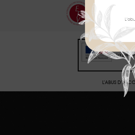
NOS EM
L'ab
Interd
La preuv
L’ABUS D’AL