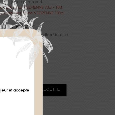
2 cl jus de citron vert
eur d'Ananas VEDRENNE 70cl - 18%
op Sucre de Canne VEDRENNE 100cl
Préparation
les ingrédients, double filtrer dans un
verre à cocktail.
Difficulté
★
★
ajeur et accepte
HARGER LA FICHE RECETTE