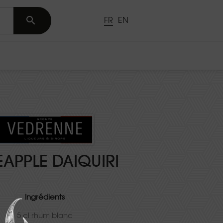

FR
EN
EAPPLE DAIQUIRI
Ingrédients
5 cl rhum blanc