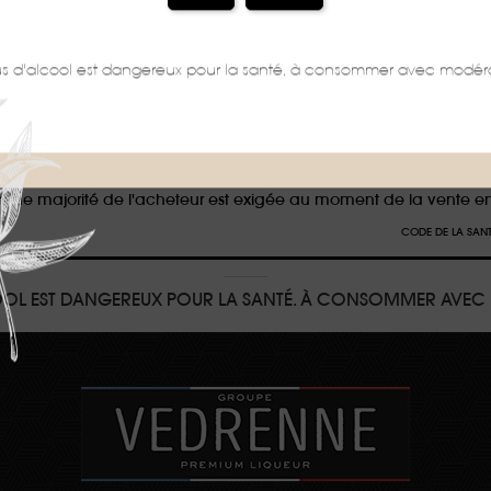
BALLAGES PEUVENT FAIRE L'OBJET D'UNE CONSIGNE DE TRI, POUR EN SAV
us d'alcool est dangereux pour la santé, à consommer avec modéra
iction de vente de boissons alcooliques aux mineur
e de majorité de l'acheteur est exigée au moment de la vente en
CODE DE LA SANTÉ 
COOL EST DANGEREUX POUR LA SANTÉ. À CONSOMMER AVEC