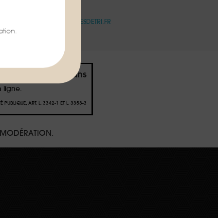
OIR PLUS :
WWW.CONSIGNESDETRI.FR
tion.
s de moins de 18 ans
 ligne.
PUBLIQUE, ART. L. 3342-1 ET L. 3353-3
 MODÉRATION.