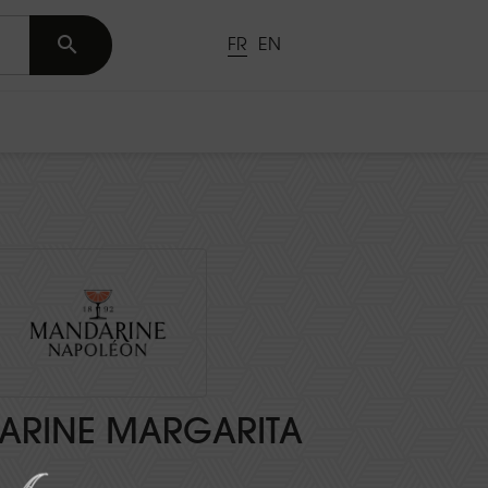

FR
EN
ARINE MARGARITA