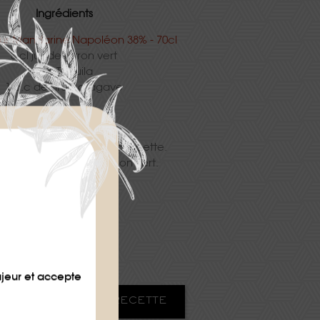
Ingrédients
ur Mandarine Napoléon 38% - 70cl
3 cl jus de citron vert
3 cl Tequila
1 c.c de sirop d’agave
Préparation
et filtrer dans un verre coupette.
er d’un quartier de citron vert.
Difficulté
★
ajeur et accepte
HARGER LA FICHE RECETTE