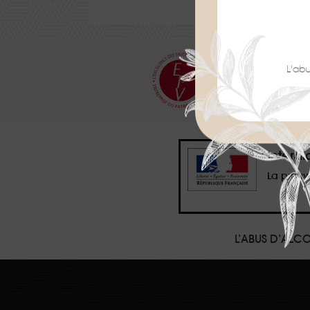
L'ab
NOS EM
Interd
La preuv
L’ABUS D’AL