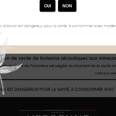
us d'alcool est dangereux pour la santé, à consommer avec modéra
BALLAGES PEUVENT FAIRE L'OBJET D'UNE CONSIGNE DE TRI, POUR EN SAV
iction de vente de boissons alcooliques aux mineur
e de majorité de l'acheteur est exigée au moment de la vente en
CODE DE LA SANTÉ 
COOL EST DANGEREUX POUR LA SANTÉ. À CONSOMMER AVEC