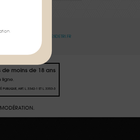
tion.
OIR PLUS :
WWW.CONSIGNESDETRI.FR
s de moins de 18 ans
 ligne.
PUBLIQUE, ART. L. 3342-1 ET L. 3353-3
 MODÉRATION.