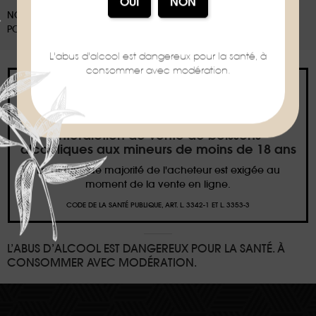
NOS EMBALLAGES PEUVENT FAIRE L'OBJET D'UNE CONSIGNE DE TRI,
POUR EN SAVOIR PLUS :
WWW.CONSIGNESDETRI.FR
L'abus d'alcool est dangereux pour la santé, à
consommer avec modération.
Interdiction de vente de boissons
alcooliques aux mineurs de moins de 18 ans
La preuve de majorité de l'acheteur est exigée au
moment de la vente en ligne.
CODE DE LA SANTÉ PUBLIQUE, ART. L. 3342-1 ET L. 3353-3
L’ABUS D’ALCOOL EST DANGEREUX POUR LA SANTÉ. À
CONSOMMER AVEC MODÉRATION.