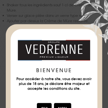
Shaker tous les ingrédients sauf 1 cl de Crème de
Mûre.
Verser sur glace pilée dans un verre type rocks.
Ajouter par-dessus la Crème de Mûre restante.
Difficulté
★
TÉLÉCHARGER LA FICHE RECETTE
BIENVENUE
Pour accéder à notre site, vous devez avoir
plus de 18 ans, je déclare être majeur et
accepte les conditions du site.