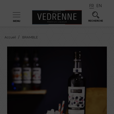
FR
EN
RECHERCHE
MENU

Accueil
BRAMBLE