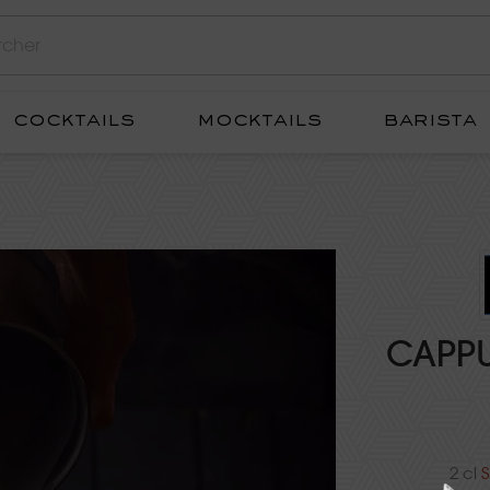
cocktails
mocktails
barista
CAPP
2 cl
S