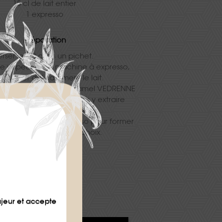
15 cl de lait entier
1 expresso
Préparation
rser le lait dans un pichet.
se vapeur de la machine à expresso,
 mousser délicatement le lait.
premier le Sirop de Caramel VEDRENNE
tasse à cappuccino, puis y extraire
directement un expresso.
usse de lait sur l’expresso pour former
motif Latte Art de votre choix.
Difficulté
★
★
★
ajeur et accepte