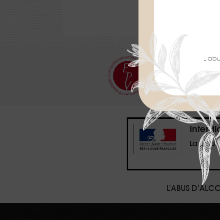
L'ab
NOS EM
Interd
La preuv
L’ABUS D’AL