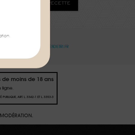
HARGER LA FICHE RECETTE
tion.
OIR PLUS :
WWW.CONSIGNESDETRI.FR
s de moins de 18 ans
 ligne.
PUBLIQUE, ART. L. 3342-1 ET L. 3353-3
 MODÉRATION.