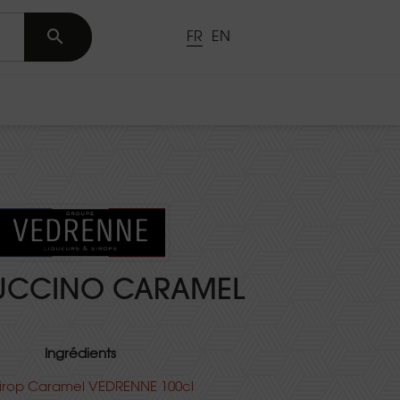

FR
EN
UCCINO CARAMEL
Ingrédients
irop Caramel VEDRENNE 100cl