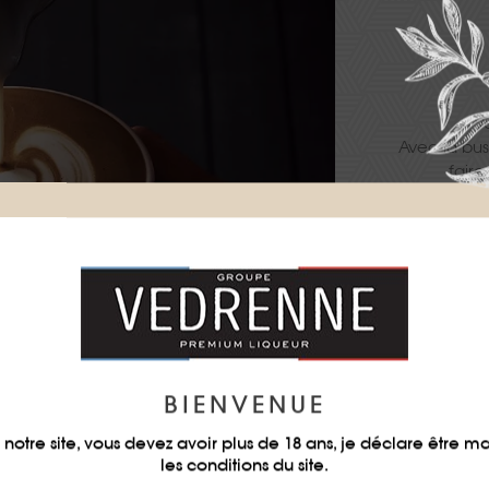
Ve
Avec la bu
faire
Ajouter en 
dans une 
Verser la mo
le 
BIENVENUE
notre site, vous devez avoir plus de 18 ans, je déclare être m
les conditions du site.