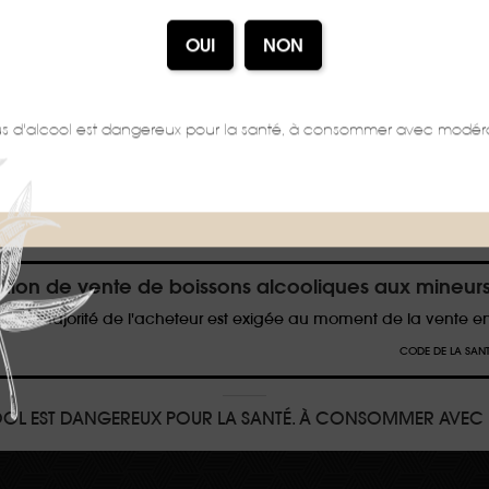
TÉLÉC
us d'alcool est dangereux pour la santé, à consommer avec modéra
BALLAGES PEUVENT FAIRE L'OBJET D'UNE CONSIGNE DE TRI, POUR EN SAV
iction de vente de boissons alcooliques aux mineur
e de majorité de l'acheteur est exigée au moment de la vente en
CODE DE LA SANTÉ 
COOL EST DANGEREUX POUR LA SANTÉ. À CONSOMMER AVEC